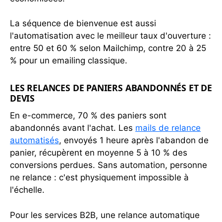
0%
0%
80%
La séquence de bienvenue est aussi
l'automatisation avec le meilleur taux d'ouverture :
ESTIMATION BASEE SUR UN TAUX D'AUTOMATION MOYEN DE
65 A 80% SELON LES OUTILS - HORS COUTS DE LA
entre 50 et 60 % selon Mailchimp, contre 20 à 25
PLATEFORME
% pour un emailing classique.
LES RELANCES DE PANIERS ABANDONNÉS ET DE
DEVIS
En e-commerce, 70 % des paniers sont
abandonnés avant l'achat. Les
mails de relance
automatisés
, envoyés 1 heure après l'abandon de
panier, récupèrent en moyenne 5 à 10 % des
conversions perdues. Sans automation, personne
ne relance : c'est physiquement impossible à
l'échelle.
Pour les services B2B, une relance automatique