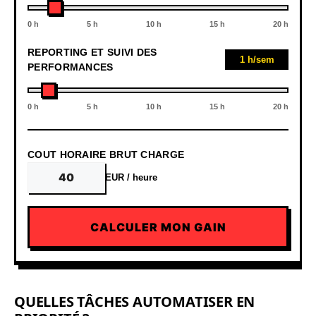
0 h
5 h
10 h
15 h
20 h
REPORTING ET SUIVI DES
1 h/sem
PERFORMANCES
0 h
5 h
10 h
15 h
20 h
COUT HORAIRE BRUT CHARGE
EUR / heure
CALCULER MON GAIN
VOS RESULTATS - POTENTIEL
D'AUTOMATION
QUELLES TÂCHES AUTOMATISER EN