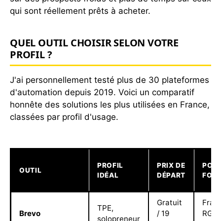
qui sont réellement prêts à acheter.
QUEL OUTIL CHOISIR SELON VOTRE
PROFIL ?
J'ai personnellement testé plus de 30 plateformes
d'automation depuis 2019. Voici un comparatif
honnête des solutions les plus utilisées en France,
classées par profil d'usage.
PROFIL
PRIX DE
POIN
OUTIL
IDÉAL
DÉPART
FOR
Gratuit
Franç
TPE,
Brevo
/ 19
RGPD 
solopreneur