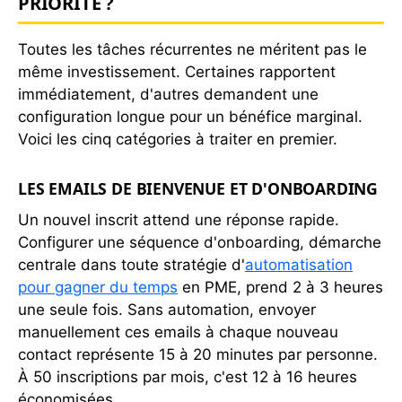
PRIORITÉ ?
GAIN DE TEMPS MENSUEL
0
Toutes les tâches récurrentes ne méritent pas le
heures par mois
même investissement. Certaines rapportent
immédiatement, d'autres demandent une
GAIN DE TEMPS ANNUEL
configuration longue pour un bénéfice marginal.
0
Voici les cinq catégories à traiter en premier.
heures par an
LES EMAILS DE BIENVENUE ET D'ONBOARDING
ECONOMIE SALARIALE / AN
Un nouvel inscrit attend une réponse rapide.
0
Configurer une séquence d'onboarding, démarche
euros equivalent salaire
centrale dans toute stratégie d'
automatisation
pour gagner du temps
en PME, prend 2 à 3 heures
ECONOMIE SALARIALE / MOIS
une seule fois. Sans automation, envoyer
0
manuellement ces emails à chaque nouveau
euros par mois
contact représente 15 à 20 minutes par personne.
À 50 inscriptions par mois, c'est 12 à 16 heures
TAUX D'AUTOMATISATION ESTIME
économisées.