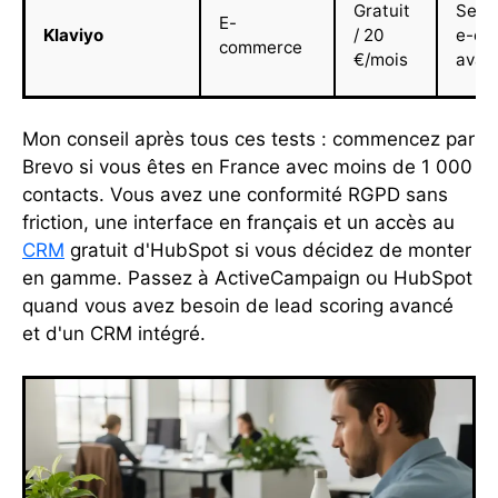
Gratuit
Segm
E-
Klaviyo
/ 20
e-co
commerce
€/mois
avan
Mon conseil après tous ces tests : commencez par
Brevo si vous êtes en France avec moins de 1 000
contacts. Vous avez une conformité RGPD sans
friction, une interface en français et un accès au
CRM
gratuit d'HubSpot si vous décidez de monter
en gamme. Passez à ActiveCampaign ou HubSpot
quand vous avez besoin de lead scoring avancé
et d'un CRM intégré.