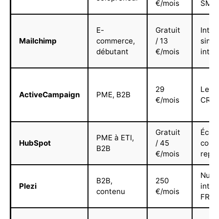
€/mois
SMS,
E-
Gratuit
Inter
Mailchimp
commerce,
/ 13
simpl
débutant
€/mois
intég
29
Lead 
ActiveCampaign
PME, B2B
€/mois
CRM 
Gratuit
Écos
PME à ETI,
HubSpot
/ 45
comp
B2B
€/mois
repor
Nurt
B2B,
250
Plezi
intel
contenu
€/mois
FR