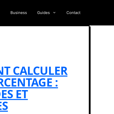
n
Business
Guides
Contact
T CALCULER
CENTAGE :
ES ET
ES