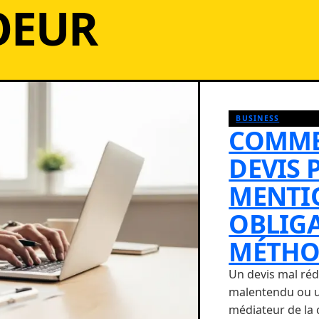
OEUR
BUSINESS
COMME
DEVIS 
MENTI
OBLIGA
MÉTHO
Un devis mal réd
malentendu ou un
médiateur de la