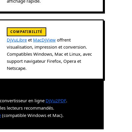
affichage rapide.
COMPATIBILITÉ
DjVuLibre
et
MacDjView
offrent
visualisation, impression et conversion.
Compatibles Windows, Mac et Linux, avec
support navigateur Firefox, Opera et
Netscape.
convertisseur en ligne
DjVu2PDF
.
les lecteurs recommandés.
e
(compatible Windows et Mac).