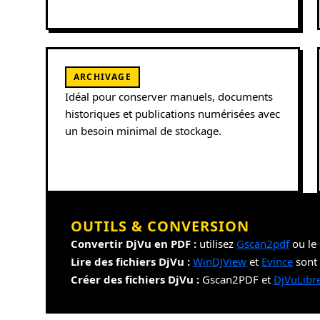
ARCHIVAGE
Idéal pour conserver manuels, documents
historiques et publications numérisées avec
un besoin minimal de stockage.
OUTILS & CONVERSION
Convertir DjVu en PDF :
utilisez
Gscan2pdf
ou le 
Lire des fichiers DjVu :
WinDJView
et
Evince
sont 
Créer des fichiers DjVu :
Gscan2PDF et
DjVuLibr