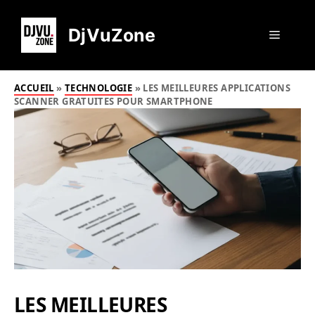
Aller
au
DjVuZone
Menu
contenu
ACCUEIL
»
TECHNOLOGIE
»
LES MEILLEURES APPLICATIONS
SCANNER GRATUITES POUR SMARTPHONE
LES MEILLEURES