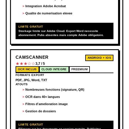
Integration Adobe Acrobat
Qualite de numerisation elevee
LIMITE GRATUIT
Stockage limite sur Adobe Cloud. Export Word necessite
abonnement. Pubs absentes mais compte Adobe obligatoire.
CAMSCANNER
ANDROID + IOS
★★★☆☆
3,7 / 5
OCR INCLUS
CLOUD INTEGRE
FREEMIUM
FORMATS EXPORT
PDF, JPG, Word, TXT
ATOUTS
Nombreuses fonctions (signature, QR)
OCR dans 40+ langues
Filtres d'amelioration image
Gestion de dossiers
LIMITE GRATUIT
Filigrane sur les documents en version gratuite. Publicites