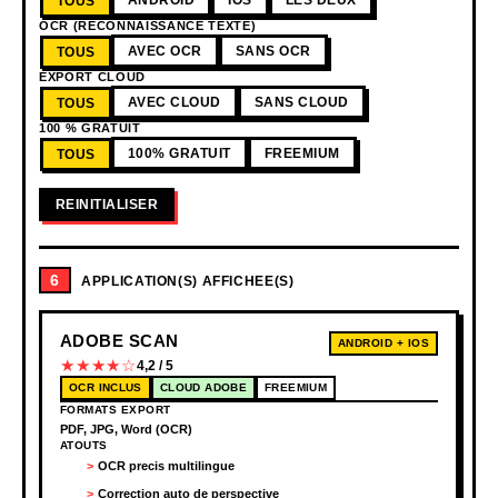
TOUS
OCR (RECONNAISSANCE TEXTE)
AVEC OCR
SANS OCR
TOUS
EXPORT CLOUD
AVEC CLOUD
SANS CLOUD
TOUS
100 % GRATUIT
100% GRATUIT
FREEMIUM
TOUS
REINITIALISER
6
APPLICATION(S) AFFICHEE(S)
ADOBE SCAN
ANDROID + IOS
★★★★☆
4,2 / 5
OCR INCLUS
CLOUD ADOBE
FREEMIUM
FORMATS EXPORT
PDF, JPG, Word (OCR)
ATOUTS
OCR precis multilingue
Correction auto de perspective