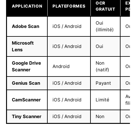
OCR
EXP
APPLICATION
PLATEFORMES
GRATUIT
PDF
Oui
Adobe Scan
iOS / Android
Oui
(illimité)
Microsoft
iOS / Android
Oui
Oui
Lens
Google Drive
Non
Android
Oui
Scanner
(natif)
Genius Scan
iOS / Android
Payant
Oui
Avec
CamScanner
iOS / Android
Limité
filig
Tiny Scanner
iOS / Android
Non
Oui