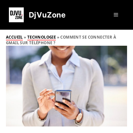
Aller
au
DjVuZone
Menu
contenu
ACCUEIL
»
TECHNOLOGIE
»
COMMENT SE CONNECTER À
GMAIL SUR TÉLÉPHONE ?