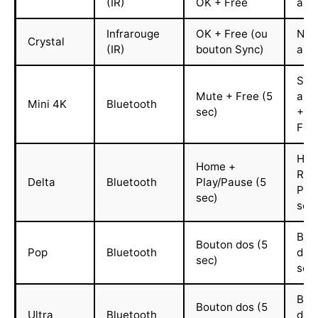
(IR)
OK + Free
appl
Infrarouge
OK + Free (ou
Non
Crystal
(IR)
bouton Sync)
appl
Sup
Mute + Free (5
app
Mini 4K
Bluetooth
sec)
+ M
Fre
Hom
Home +
Ret
Delta
Bluetooth
Play/Pause (5
Play
sec)
sec
Bou
Bouton dos (5
Pop
Bluetooth
dos 
sec)
sec
Bou
Bouton dos (5
Ultra
Bluetooth
dos 