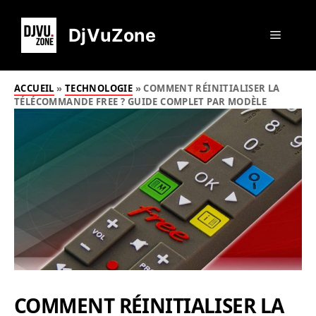
Aller
au
DjVuZone
Menu
contenu
ACCUEIL
»
TECHNOLOGIE
»
COMMENT RÉINITIALISER LA
TÉLÉCOMMANDE FREE ? GUIDE COMPLET PAR MODÈLE
COMMENT RÉINITIALISER LA