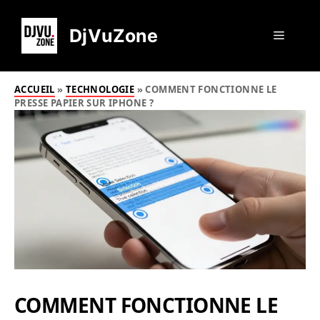
Aller
au
DjVuZone
Menu
contenu
ACCUEIL
»
TECHNOLOGIE
»
COMMENT FONCTIONNE LE
PRESSE PAPIER SUR IPHONE ?
COMMENT FONCTIONNE LE