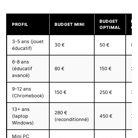
BUDGET
BU
PROFIL
BUDGET MINI
OPTIMAL
CO
3-5 ans (jouet
30 €
50 €
80
éducatif)
6-8 ans
(éducatif
80 €
150 €
25
avancé)
9-12 ans
150 €
250 €
35
(Chromebook)
13+ ans
280 €
(laptop
450 €
70
(reconditionné)
Windows)
Mini PC