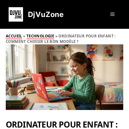
Aller
au
DjVuZone
Menu
contenu
ACCUEIL
»
TECHNOLOGIE
»
ORDINATEUR POUR ENFANT :
COMMENT CHOISIR LE BON MODÈLE ?
ORDINATEUR POUR ENFANT :