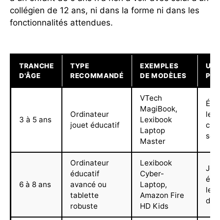
collégien de 12 ans, ni dans la forme ni dans les
fonctionnalités attendues.
TRANCHE
TYPE
EXEMPLES
US
D'ÂGE
RECOMMANDÉ
DE MODÈLES
PRI
VTech
Évei
MagiBook,
Ordinateur
lett
3 à 5 ans
Lexibook
jouet éducatif
chif
Laptop
son
Master
Ordinateur
Lexibook
Jeu
éducatif
Cyber-
éduc
6 à 8 ans
avancé ou
Laptop,
lect
tablette
Amazon Fire
des
robuste
HD Kids