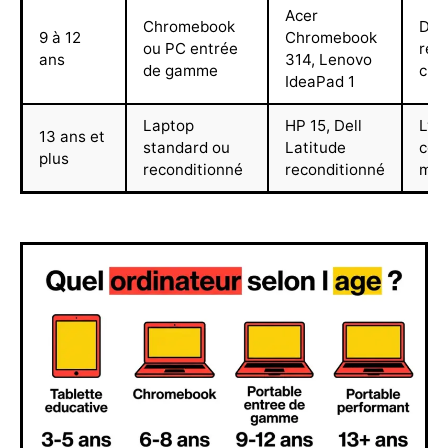
Acer
Chromebook
Dev
9 à 12
Chromebook
ou PC entrée
rec
ans
314, Lenovo
de gamme
créa
IdeaPad 1
Laptop
HP 15, Dell
Lycé
13 ans et
standard ou
Latitude
cod
plus
reconditionné
reconditionné
mul