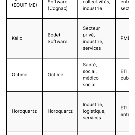
Software
collectivités,
entrep
(EQUITIME)
(Cognac)
industrie
secteu
Secteur
Bodet
privé,
Kelio
PME à
Software
industrie,
services
Santé,
social,
ETI, s
Octime
Octime
médico-
public
social
Industrie,
ETI, g
Horoquartz
Horoquartz
logistique,
entrep
services