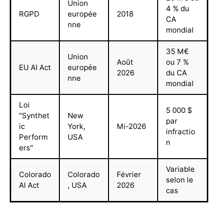
Union
4 % du
RGPD
europée
2018
CA
nne
mondial
35 M€
Union
Août
ou 7 %
EU AI Act
europée
2026
du CA
nne
mondial
Loi
5 000 $
"Synthet
New
par
ic
York,
Mi-2026
infractio
Perform
USA
n
ers"
Variable
Colorado
Colorado
Février
selon le
AI Act
, USA
2026
cas